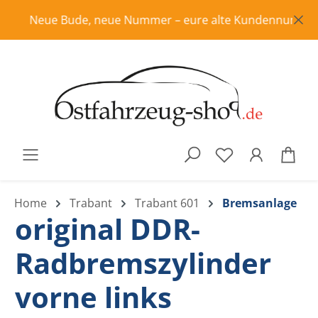
Zum Hauptinhalt springen
Neue Bude, neue Nummer – eure alte Kundennummer ist i
War
Home
Trabant
Trabant 601
Bremsanlage
original DDR-
Radbremszylinder
vorne links