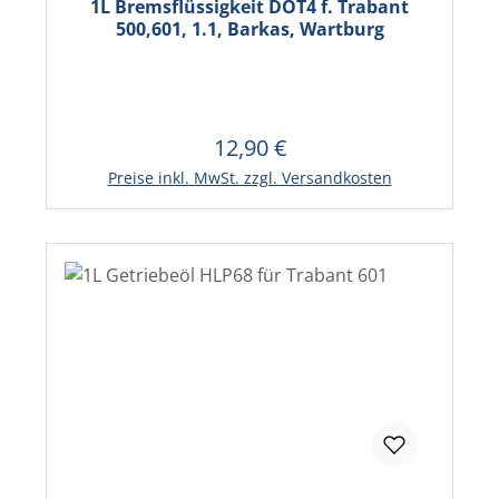
1L Bremsflüssigkeit DOT4 f. Trabant
500,601, 1.1, Barkas, Wartburg
12,90 €
Regulärer Preis:
In den Warenkorb
Preise inkl. MwSt. zzgl. Versandkosten