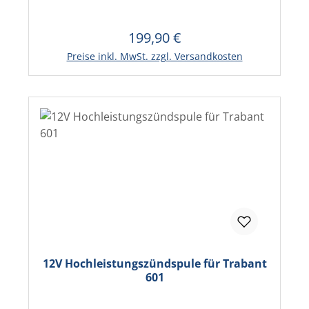
199,90 €
Regulärer Preis:
In den Warenkorb
Preise inkl. MwSt. zzgl. Versandkosten
12V Hochleistungszündspule für Trabant
601