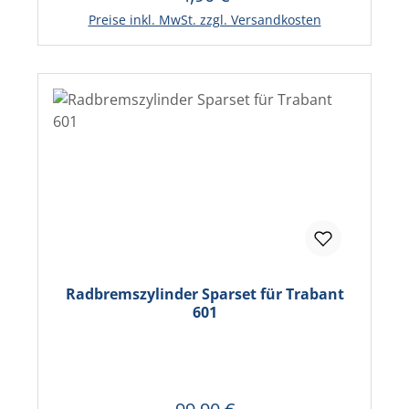
In den Warenkorb
Preise inkl. MwSt. zzgl. Versandkosten
Radbremszylinder Sparset für Trabant
601
Regulärer Preis: