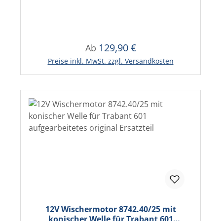
ohne Pfand
129,90 €
Regulärer Preis:
Ab
Preise inkl. MwSt. zzgl. Versandkosten
12V Wischermotor 8742.40/25 mit
konischer Welle für Trabant 601