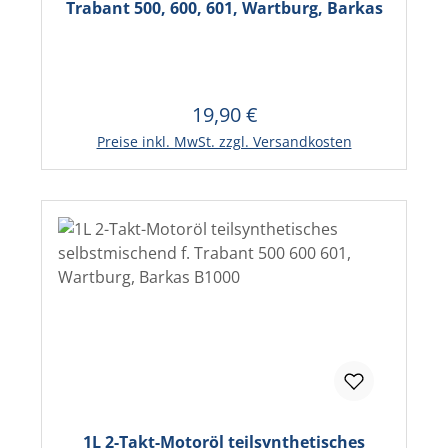
Trabant 500, 600, 601, Wartburg, Barkas
19,90 €
Regulärer Preis:
In den Warenkorb
Preise inkl. MwSt. zzgl. Versandkosten
1L 2-Takt-Motoröl teilsynthetisches