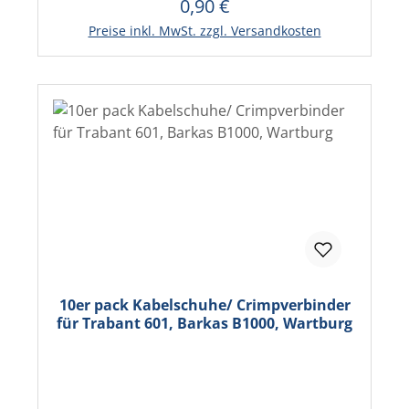
0,90 €
Regulärer Preis:
In den Warenkorb
Preise inkl. MwSt. zzgl. Versandkosten
10er pack Kabelschuhe/ Crimpverbinder
für Trabant 601, Barkas B1000, Wartburg