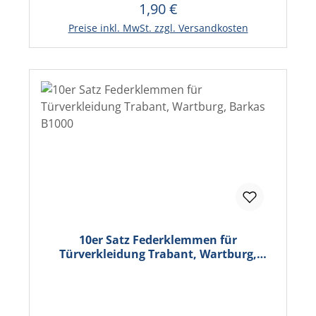
1,90 €
Regulärer Preis:
In den Warenkorb
Preise inkl. MwSt. zzgl. Versandkosten
10er Satz Federklemmen für
Türverkleidung Trabant, Wartburg,
Barkas B1000