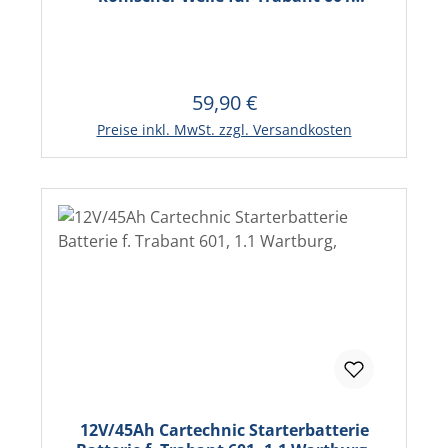
aufgearbeitetes original Ersatzteil
59,90 €
Regulärer Preis:
Preise inkl. MwSt. zzgl. Versandkosten
12V/45Ah Cartechnic Starterbatterie