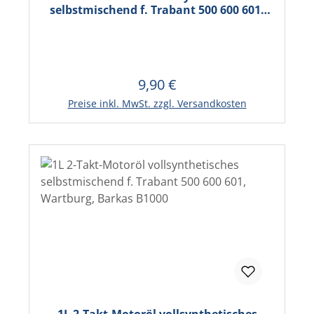
selbstmischend f. Trabant 500 600 601,
Wartburg, Barkas B1000
9,90 €
Regulärer Preis:
In den Warenkorb
Preise inkl. MwSt. zzgl. Versandkosten
1L 2-Takt-Motoröl vollsynthetisches