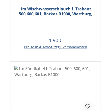
1m Wischwasserschlauch f. Trabant
500,600,601, Barkas B1000, Wartburg,
Multicar
1,90 €
Regulärer Preis:
In den Warenkorb
Preise inkl. MwSt. zzgl. Versandkosten