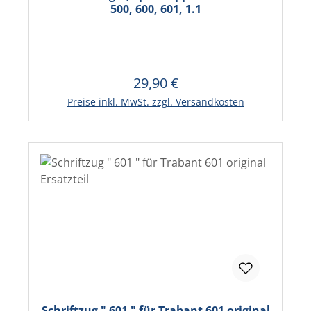
500, 600, 601, 1.1
29,90 €
Regulärer Preis:
In den Warenkorb
Preise inkl. MwSt. zzgl. Versandkosten
Schriftzug " 601 " für Trabant 601 original