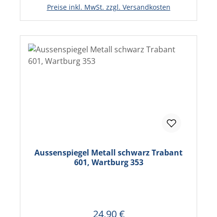
In den Warenkorb
Preise inkl. MwSt. zzgl. Versandkosten
Aussenspiegel Metall schwarz Trabant
601, Wartburg 353
24,90 €
Regulärer Preis: