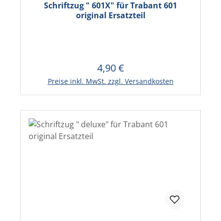
Schriftzug " 601X" für Trabant 601
original Ersatzteil
4,90 €
Regulärer Preis:
In den Warenkorb
Preise inkl. MwSt. zzgl. Versandkosten