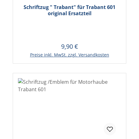
Schriftzug " Trabant" für Trabant 601
original Ersatzteil
9,90 €
Regulärer Preis:
In den Warenkorb
Preise inkl. MwSt. zzgl. Versandkosten