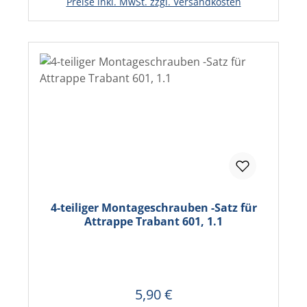
Preise inkl. MwSt. zzgl. Versandkosten
4-teiliger Montageschrauben -Satz für
Attrappe Trabant 601, 1.1
5,90 €
Regulärer Preis:
In den Warenkorb