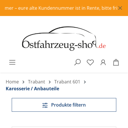
Zum Hauptinhalt springen
e alte Kundennummer ist in Rente, bitte frisch registriere
War
Home
Trabant
Trabant 601
Karosserie / Anbauteile
Produkte filtern