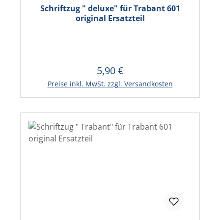
Schriftzug " deluxe" für Trabant 601
original Ersatzteil
5,90 €
Regulärer Preis:
In den Warenkorb
Preise inkl. MwSt. zzgl. Versandkosten