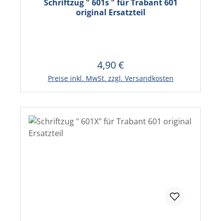
Schriftzug " 601s " für Trabant 601
original Ersatzteil
4,90 €
Regulärer Preis:
In den Warenkorb
Preise inkl. MwSt. zzgl. Versandkosten