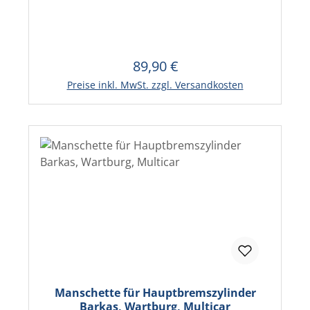
89,90 €
Regulärer Preis:
In den Warenkorb
Preise inkl. MwSt. zzgl. Versandkosten
Manschette für Hauptbremszylinder
Barkas, Wartburg, Multicar