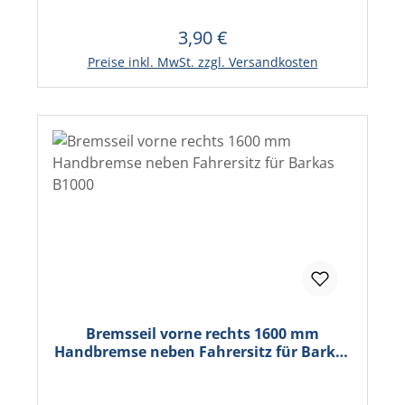
3,90 €
Regulärer Preis:
In den Warenkorb
Preise inkl. MwSt. zzgl. Versandkosten
Bremsseil vorne rechts 1600 mm
Handbremse neben Fahrersitz für Barkas
B1000