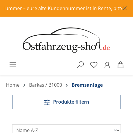
Zum Hauptinhalt springen
eure alte Kundennummer ist in Rente, bitte frisch registr
War
Home
Barkas / B1000
Bremsanlage
Produkte filtern