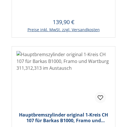
139,90 €
Regulärer Preis:
In den Warenkorb
Preise inkl. MwSt. zzgl. Versandkosten
Hauptbremszylinder original 1-Kreis CH
107 für Barkas B1000, Framo und
Wartburg 311,312,313 im Austausch