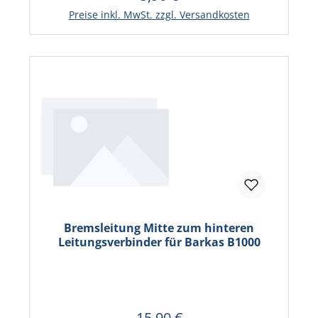
In den Warenkorb
Preise inkl. MwSt. zzgl. Versandkosten
Bremsleitung Mitte zum hinteren
Leitungsverbinder für Barkas B1000
15,90 €
Regulärer Preis: