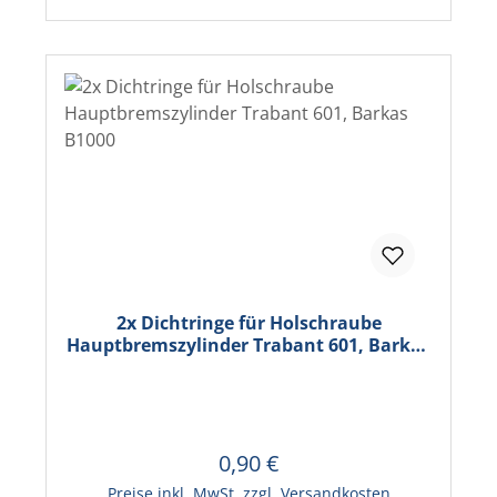
2x Dichtringe für Holschraube
Hauptbremszylinder Trabant 601, Barkas
B1000
0,90 €
Regulärer Preis:
In den Warenkorb
Preise inkl. MwSt. zzgl. Versandkosten