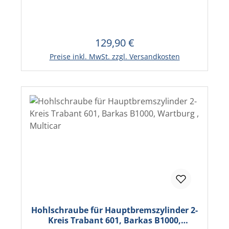
129,90 €
Regulärer Preis:
In den Warenkorb
Preise inkl. MwSt. zzgl. Versandkosten
Hohlschraube für Hauptbremszylinder 2-
Kreis Trabant 601, Barkas B1000,