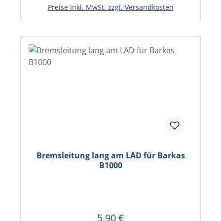
In den Warenkorb
Preise inkl. MwSt. zzgl. Versandkosten
Bremsleitung lang am LAD für Barkas
B1000
5,90 €
Regulärer Preis: