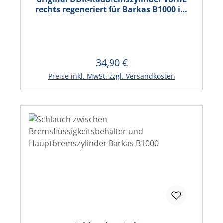
rechts regeneriert für Barkas B1000 im
Austausch
34,90 €
Regulärer Preis:
In den Warenkorb
Preise inkl. MwSt. zzgl. Versandkosten