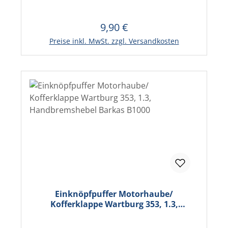
9,90 €
Regulärer Preis:
In den Warenkorb
Preise inkl. MwSt. zzgl. Versandkosten
Einknöpfpuffer Motorhaube/
Kofferklappe Wartburg 353, 1.3,
Handbremshebel Barkas B1000