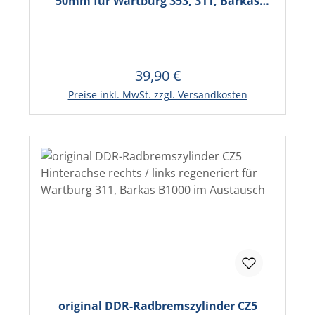
50mm für Wartburg 353, 311, Barkas
B1000
39,90 €
Regulärer Preis:
In den Warenkorb
Preise inkl. MwSt. zzgl. Versandkosten
original DDR-Radbremszylinder CZ5