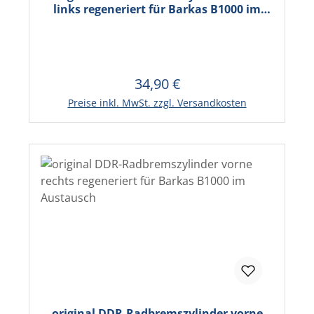
links regeneriert für Barkas B1000 im
Austausch
34,90 €
Regulärer Preis:
In den Warenkorb
Preise inkl. MwSt. zzgl. Versandkosten
original DDR-Radbremszylinder vorne