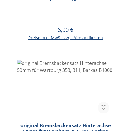
6,90 €
Regulärer Preis:
In den Warenkorb
Preise inkl. MwSt. zzgl. Versandkosten
original Bremsbackensatz Hinterachse