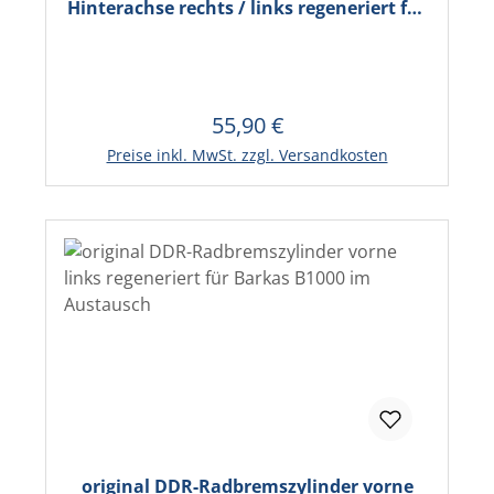
Hinterachse rechts / links regeneriert für
Wartburg 311, Barkas B1000 im
Austausch
55,90 €
Regulärer Preis:
In den Warenkorb
Preise inkl. MwSt. zzgl. Versandkosten
original DDR-Radbremszylinder vorne