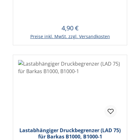
Wartburg , Multicar
4,90 €
Regulärer Preis:
In den Warenkorb
Preise inkl. MwSt. zzgl. Versandkosten
Lastabhängiger Druckbegrenzer (LAD 75)
für Barkas B1000, B1000-1