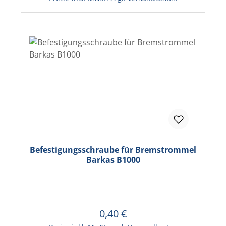
Befestigungsschraube für Bremstrommel
Barkas B1000
0,40 €
Regulärer Preis:
In den Warenkorb