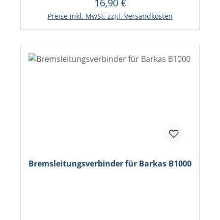
16,90 €
Regulärer Preis:
In den Warenkorb
Preise inkl. MwSt. zzgl. Versandkosten
Bremsleitungsverbinder für Barkas B1000