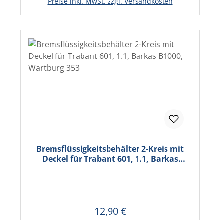
Preise inkl. MwSt. zzgl. Versandkosten
Bremsflüssigkeitsbehälter 2-Kreis mit
Deckel für Trabant 601, 1.1, Barkas
B1000, Wartburg 353
12,90 €
Regulärer Preis:
In den Warenkorb