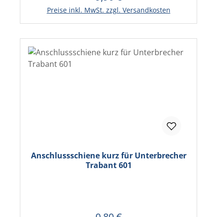
In den Warenkorb
Preise inkl. MwSt. zzgl. Versandkosten
Anschlussschiene kurz für Unterbrecher
Trabant 601
0,80 €
Regulärer Preis: