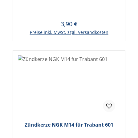
3,90 €
Regulärer Preis:
In den Warenkorb
Preise inkl. MwSt. zzgl. Versandkosten
Zündkerze NGK M14 für Trabant 601