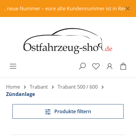
Zum Hauptinhalt springen
 Nummer – eure alte Kundennummer ist in Rente, bitte fris
War
Home
Trabant
Trabant 500 / 600
Zündanlage
Produkte filtern