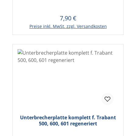
7,90 €
Regulärer Preis:
In den Warenkorb
Preise inkl. MwSt. zzgl. Versandkosten
Unterbrecherplatte komplett f. Trabant
500, 600, 601 regeneriert