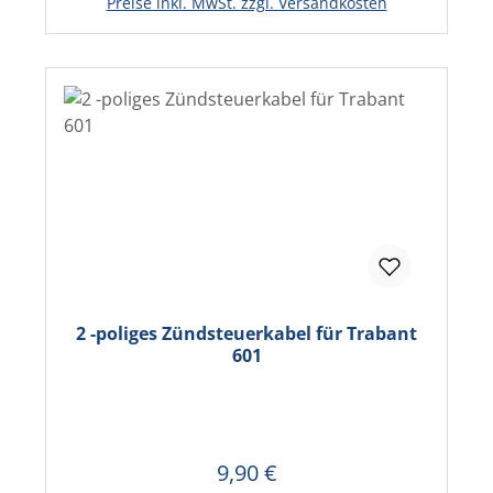
Preise inkl. MwSt. zzgl. Versandkosten
2 -poliges Zündsteuerkabel für Trabant
601
9,90 €
Regulärer Preis:
In den Warenkorb