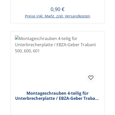
0,90 €
Regulärer Preis:
In den Warenkorb
Preise inkl. MwSt. zzgl. Versandkosten
Montageschrauben 4-teilig für
Unterbrecherplatte / EBZA-Geber Trabant
500, 600, 601