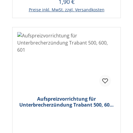
1,90 €
Regulärer Preis:
In den Warenkorb
Preise inkl. MwSt. zzgl. Versandkosten
Aufspreizvorrichtung für
Unterbrecherzündung Trabant 500, 600,
601