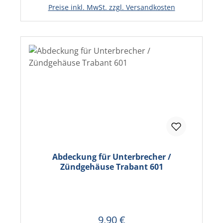
In den Warenkorb
Preise inkl. MwSt. zzgl. Versandkosten
Abdeckung für Unterbrecher /
Zündgehäuse Trabant 601
9,90 €
Regulärer Preis: