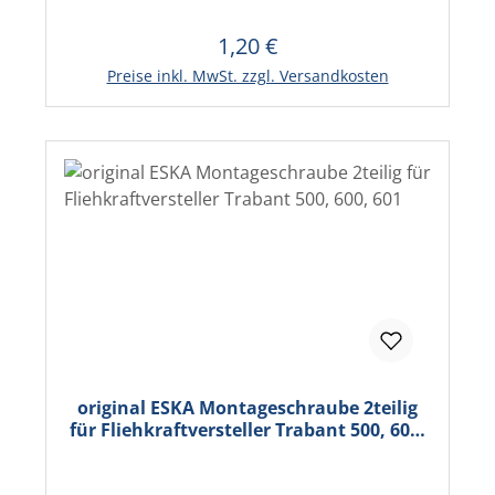
1,20 €
Regulärer Preis:
In den Warenkorb
Preise inkl. MwSt. zzgl. Versandkosten
original ESKA Montageschraube 2teilig
für Fliehkraftversteller Trabant 500, 600,
601