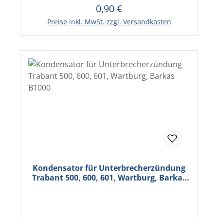
0,90 €
Regulärer Preis:
In den Warenkorb
Preise inkl. MwSt. zzgl. Versandkosten
Kondensator für Unterbrecherzündung
Trabant 500, 600, 601, Wartburg, Barkas
B1000