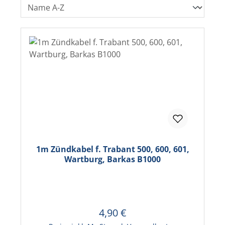
1m Zündkabel f. Trabant 500, 600, 601,
Wartburg, Barkas B1000
4,90 €
Regulärer Preis:
In den Warenkorb