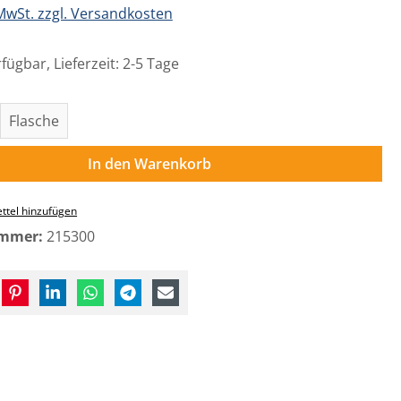
 MwSt. zzgl. Versandkosten
fügbar, Lieferzeit: 2-5 Tage
Anzahl: Gib den gewünschten Wert ein o
Flasche
In den Warenkorb
ttel hinzufügen
ummer:
215300