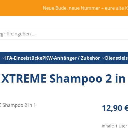
Neue Bude, neue Nummer – eure alte Kundennum
IFA-Einzelstücke
PKW-Anhänger / Zubehör
Dienstlei
 XTREME Shampoo 2 in
Regulärer Pr
12,90 
Inhalt:
1 Liter