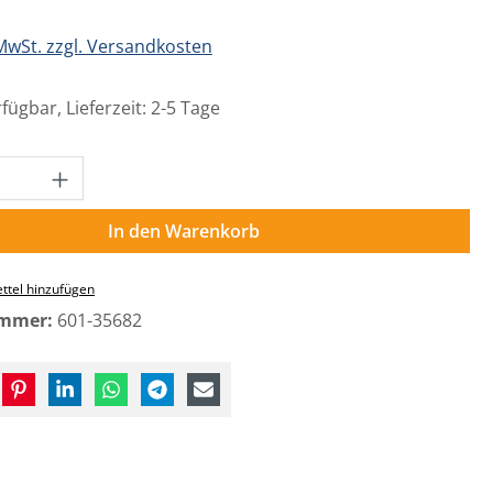
 MwSt. zzgl. Versandkosten
fügbar, Lieferzeit: 2-5 Tage
Anzahl: Gib den gewünschten Wert ein o
In den Warenkorb
ttel hinzufügen
ummer:
601-35682