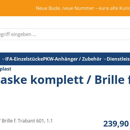
Neue Bude, neue Nummer – eure alte Kundennummer is
IFA-Einzelstücke
PKW-Anhänger / Zubehör
Dienstlei
plast
ske komplett / Brille 
Regulärer Pr
239,90