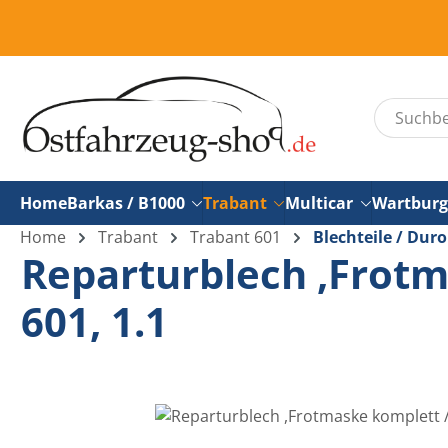
um Hauptinhalt springen
Zur Suche springen
Home
Barkas / B1000
Trabant
Multicar
Wartburg
Home
Trabant
Trabant 601
Blechteile / Duro
Reparturblech ,Frotma
601, 1.1
Bildergalerie überspringen