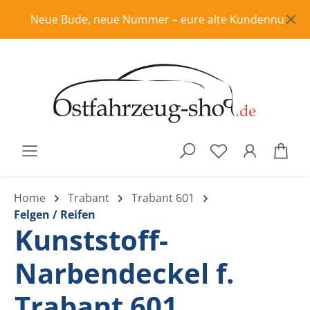
Zum Hauptinhalt springen
Neue Bude, neue Nummer – eure alte Kundennummer ist i
War
Home
Trabant
Trabant 601
Felgen / Reifen
Kunststoff-
Narbendeckel f.
Trabant 601