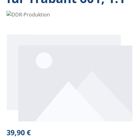
Bildergalerie überspringen
Regulärer Preis:
39,90 €