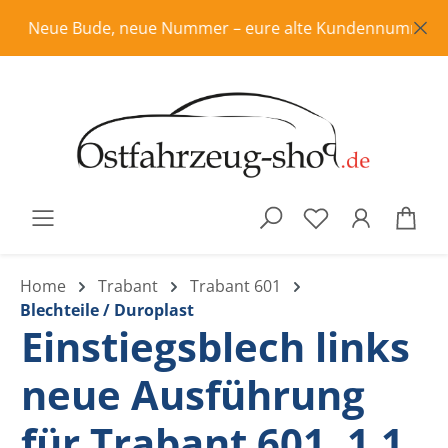
Zum Hauptinhalt springen
Neue Bude, neue Nummer – eure alte Kundennummer ist in 
War
Home
Trabant
Trabant 601
Blechteile / Duroplast
Einstiegsblech links
neue Ausführung
für Trabant 601, 1.1