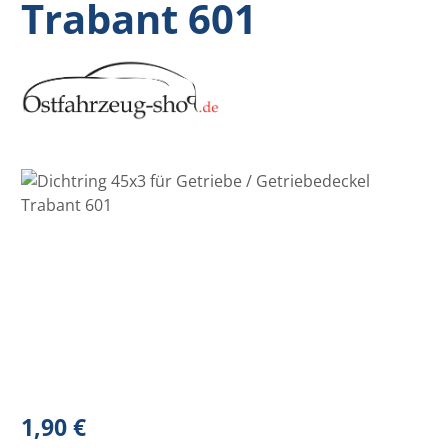
Trabant 601
Bildergalerie überspringen
Regulärer Preis:
1,90 €