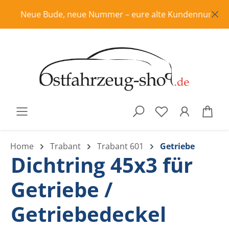
Zum Hauptinhalt springen
Neue Bude, neue Nummer – eure alte Kundennummer ist i
War
Home
Trabant
Trabant 601
Getriebe
Dichtring 45x3 für
Getriebe /
Getriebedeckel