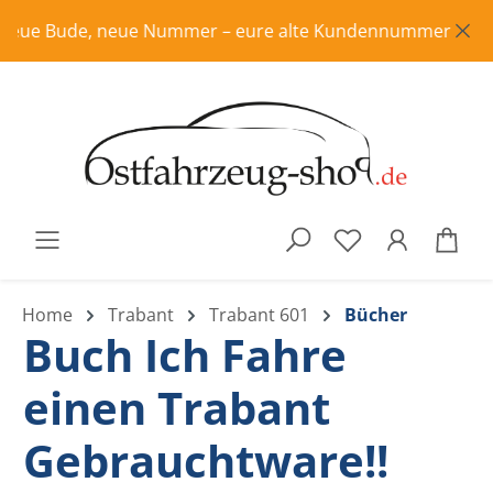
Zum Hauptinhalt springen
eue Bude, neue Nummer – eure alte Kundennummer ist in Rent
War
Home
Trabant
Trabant 601
Bücher
Buch Ich Fahre
einen Trabant
Gebrauchtware!!