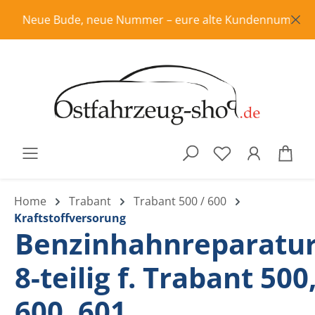
Zum Hauptinhalt springen
Neue Bude, neue Nummer – eure alte Kundennummer ist in
War
Home
Trabant
Trabant 500 / 600
Kraftstoffversorung
Benzinhahnreparatur
8-teilig f. Trabant 500
600, 601