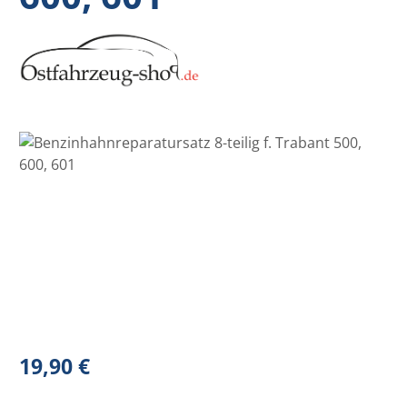
Bildergalerie überspringen
Regulärer Preis:
19,90 €