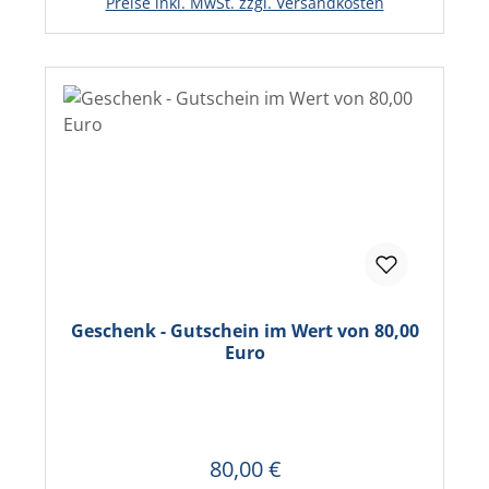
Preise inkl. MwSt. zzgl. Versandkosten
Geschenk - Gutschein im Wert von 80,00
Euro
80,00 €
Regulärer Preis:
In den Warenkorb