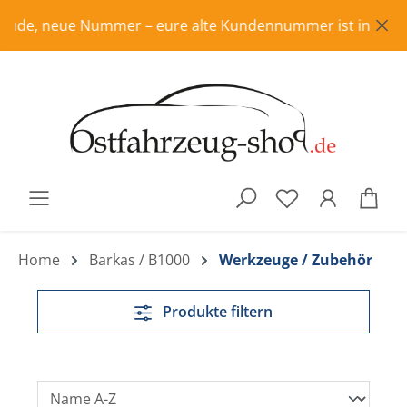
Zum Hauptinhalt springen
e, neue Nummer – eure alte Kundennummer ist in Rente, bitt
War
Home
Barkas / B1000
Werkzeuge / Zubehör
Produkte filtern