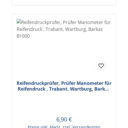
Reifendruckprüfer, Prüfer Manometer für
Reifendruck , Trabant, Wartburg, Barkas
B1000
6,90 €
Regulärer Preis:
In den Warenkorb
Preise inkl. MwSt. zzgl. Versandkosten