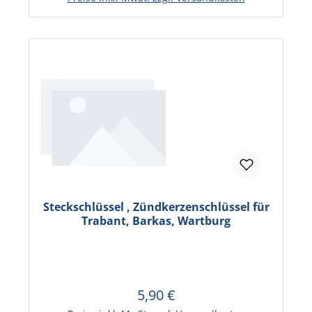
Steckschlüssel , Zündkerzenschlüssel für
Trabant, Barkas, Wartburg
5,90 €
Regulärer Preis:
In den Warenkorb