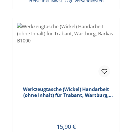
Preise inkl. MwSt. zzgl. Versandkosten
Werkzeugtasche (Wickel) Handarbeit
(ohne Inhalt) für Trabant, Wartburg,
Barkas B1000
15,90 €
Regulärer Preis:
In den Warenkorb