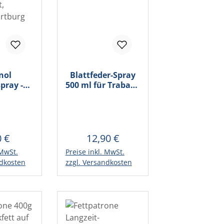
nol
Blattfeder-Spray
pray -
500 ml für Trabant
raydose
500,600,601
abant,
Wartburg
0 €
12,90 €
lärer Preis:
Regulärer Preis:
 MwSt.
Preise inkl. MwSt.
Warenkorb
In den Warenkorb
ndkosten
zzgl. Versandkosten