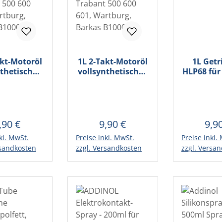
akt-Motoröl
1L 2-Takt-Motoröl
1L Getr
nthetisches
vollsynthetisches
HLP68 für
mischend f.
selbstmischend f.
60
nt 500 600
Trabant 500 600
Wartburg,
601, Wartburg,
as B1000
Barkas B1000
,90 €
9,90 €
9,9
egulärer Preis:
Regulärer Preis:
Regu
kl. MwSt.
Preise inkl. MwSt.
Preise inkl.
en Warenkorb
In den Warenkorb
In den 
rsandkosten
zzgl. Versandkosten
zzgl. Versa