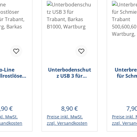
o-Line
Unterbodenschut
Unterbre
lrostlöser
z USB 3 für
für Schm
0ml für
Trabant, Barkas
Trab
abant,
B1000, Wartburg
500,60
rg, Barkas
Wartburg
B1000
,90 €
8,90 €
7,9
egulärer Preis:
Regulärer Preis:
Regu
kl. MwSt.
Preise inkl. MwSt.
Preise inkl.
en Warenkorb
In den Warenkorb
In den 
rsandkosten
zzgl. Versandkosten
zzgl. Versa