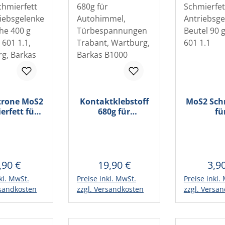
trone MoS2
Kontaktklebstoff
MoS2 Sch
erfett für
680g für
fü
ebsgelenke
Autohimmel,
Antriebs
sche 400 g
Türbespannungen
Beutel
t 601 1.1,
Trabant,
Trabant 
rg, Barkas
Wartburg, Barkas
B1000
B1000
,90 €
19,90 €
3,9
egulärer Preis:
Regulärer Preis:
Regu
kl. MwSt.
Preise inkl. MwSt.
Preise inkl.
en Warenkorb
In den Warenkorb
In den 
rsandkosten
zzgl. Versandkosten
zzgl. Versa