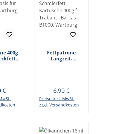
one 400g
Fettpatrone
ckfett
Langzeit-
f
Schmierfett
basis für
Kartusche 400g f.
ant,
Trabant , Barkas
, Barkas
B1000, Wartburg
0 €
6,90 €
lärer Preis:
Regulärer Preis:
 MwSt.
Preise inkl. MwSt.
Warenkorb
In den Warenkorb
ndkosten
zzgl. Versandkosten