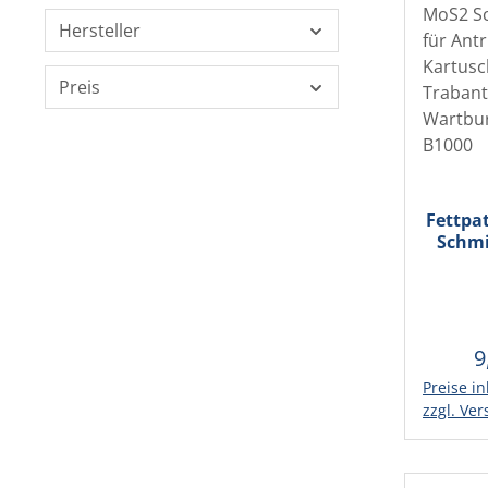
Hersteller
Preis
Fettpa
Schmi
Antri
Kartu
Traban
Wartbu
9
R
Preise in
In d
zzgl. Ve