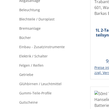
Abgasanlage
Beleuchtung
Blechteile / Duroplast
Bremsanlage
1L 2-T
teilsy
Bücher
selbst
Traba
Einbau - Zusatzinstrumente
601, 
Bark
Elektrik / Schalter
9
R
Felgen / Reifen
Preise in
In d
zzgl. Ve
Getriebe
Glühbirnen / Leuchtmittel
Gummi-Teile-Profile
Gutscheine