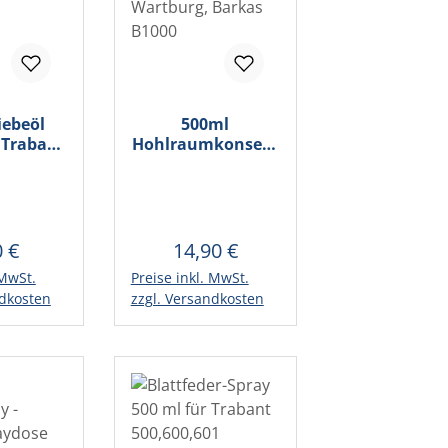
iebeöl
500ml
 Trabant
Hohlraumkonserv
1
ierung inkl. Sonde
für Trabant,
Wartburg, Barkas
B1000
0 €
14,90 €
lärer Preis:
Regulärer Preis:
 MwSt.
Preise inkl. MwSt.
Warenkorb
In den Warenkorb
ndkosten
zzgl. Versandkosten