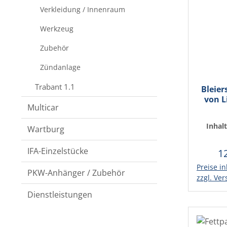
Verkleidung / Innenraum
Werkzeug
Zubehör
Zündanlage
Trabant 1.1
Bleier
von L
Multicar
Inhal
Wartburg
(51,60 
IFA-Einzelstücke
1
Re
Preise in
In d
PKW-Anhänger / Zubehör
zzgl. Ve
Dienstleistungen