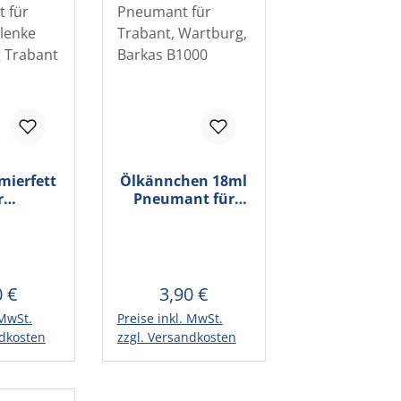
mierfett
Ölkännchen 18ml
r
Pneumant für
gelenke
Trabant,
 90 g
Wartburg, Barkas
601 1.1
B1000
0 €
3,90 €
lärer Preis:
Regulärer Preis:
 MwSt.
Preise inkl. MwSt.
Warenkorb
In den Warenkorb
ndkosten
zzgl. Versandkosten