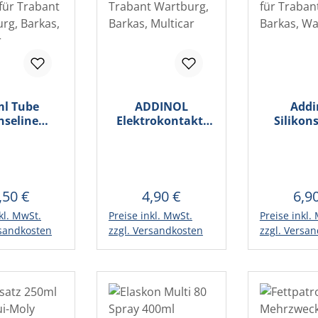
ml Tube
ADDINOL
Addi
nseline
Elektrokontakt-
Silikons
iepolfett,
Spray - 200ml für
500ml Sp
ett, für
Trabant
für Tr
abant ,
Wartburg, Barkas,
Barkas, 
rg, Barkas,
Multicar
lticar
,50 €
4,90 €
6,9
egulärer Preis:
Regulärer Preis:
Regu
kl. MwSt.
Preise inkl. MwSt.
Preise inkl.
en Warenkorb
In den Warenkorb
In den 
rsandkosten
zzgl. Versandkosten
zzgl. Versa