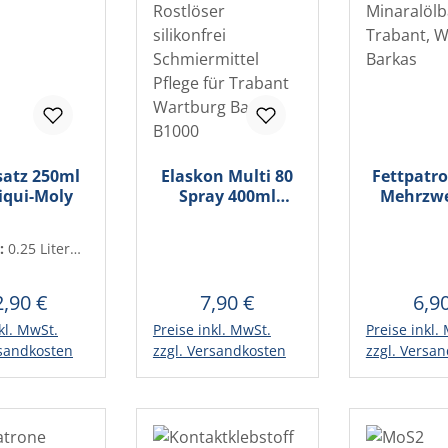
satz 250ml
Elaskon Multi 80
Fettpatr
iqui-Moly
Spray 400ml
Mehrzwe
Rostlöser
au
silikonfrei
Minaralöl
t:
0.25 Liter
Schmiermittel
Trab
€ / 1 Liter)
Pflege für Trabant
Wartburg
Wartburg Barkas
2,90 €
7,90 €
6,9
gulärer Preis:
Regulärer Preis:
Regu
B1000
kl. MwSt.
Preise inkl. MwSt.
Preise inkl.
en Warenkorb
In den Warenkorb
In den 
rsandkosten
zzgl. Versandkosten
zzgl. Versa