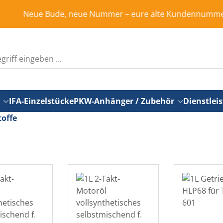
e Bude, neue Nummer – eure alte Kundennummer ist in Rente
IFA-Einzelstücke
PKW-Anhänger / Zubehör
Dienstlei
toffe