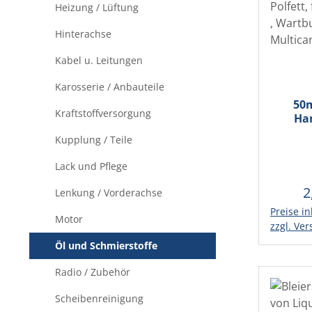
Heizung / Lüftung
Hinterachse
Kabel u. Leitungen
Karosserie / Anbauteile
50
Kraftstoffversorgung
Ha
Batter
Kupplung / Teile
Polf
Tr
Lack und Pflege
Wartbu
Mu
2
R
Lenkung / Vorderachse
Preise in
In d
Motor
zzgl. Ve
Öl und Schmierstoffe
Radio / Zubehör
Scheibenreinigung