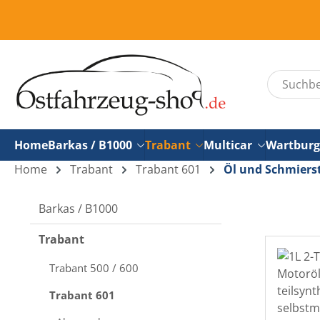
um Hauptinhalt springen
Zur Suche springen
Neu
Home
Barkas / B1000
Trabant
Multicar
Wartburg
Home
Trabant
Trabant 601
Öl und Schmiers
Barkas / B1000
Trabant
Trabant 500 / 600
Trabant 601