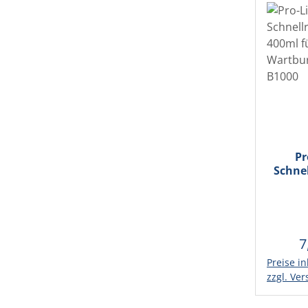
Pr
Schnel
40
Tr
Wartbu
7
R
Preise in
In d
zzgl. Ve