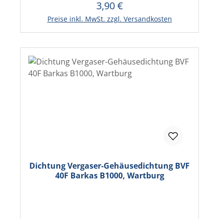
3,90 €
Regulärer Preis:
In den Warenkorb
Preise inkl. MwSt. zzgl. Versandkosten
Dichtung Vergaser-Gehäusedichtung BVF
40F Barkas B1000, Wartburg