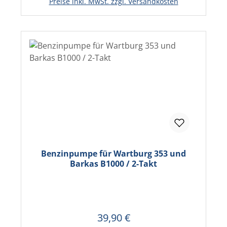
Preise inkl. MwSt. zzgl. Versandkosten
Benzinpumpe für Wartburg 353 und
Barkas B1000 / 2-Takt
39,90 €
Regulärer Preis: