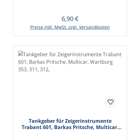
6,90 €
Regulärer Preis:
In den Warenkorb
Preise inkl. MwSt. zzgl. Versandkosten
Tankgeber für Zeigerinstrumente
Trabant 601, Barkas Pritsche, Multicar,
Wartburg 353, 311, 312,