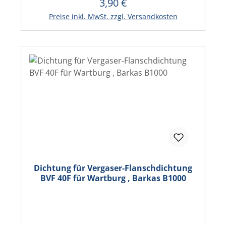
3,90 €
Regulärer Preis:
In den Warenkorb
Preise inkl. MwSt. zzgl. Versandkosten
Dichtung für Vergaser-Flanschdichtung
BVF 40F für Wartburg , Barkas B1000