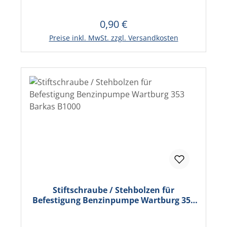
0,90 €
Regulärer Preis:
In den Warenkorb
Preise inkl. MwSt. zzgl. Versandkosten
Stiftschraube / Stehbolzen für
Befestigung Benzinpumpe Wartburg 353
Barkas B1000