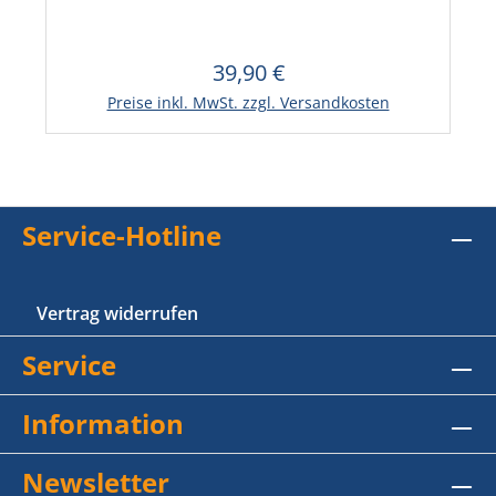
39,90 €
Regulärer Preis:
Preise inkl. MwSt. zzgl. Versandkosten
Service-Hotline
Vertrag widerrufen
Service
Information
Newsletter