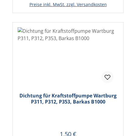
In den Warenkorb
Preise inkl. MwSt. zzgl. Versandkosten
Dichtung für Kraftstoffpumpe Wartburg
P311, P312, P353, Barkas B1000
1,50 €
Regulärer Preis: