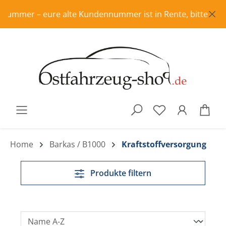
Zum Hauptinhalt springen
– eure alte Kundennummer ist in Rente, bitte frisch regis
War
Home
Barkas / B1000
Kraftstoffversorgung
Produkte filtern