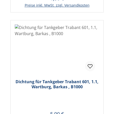
In den Warenkorb
Preise inkl. MwSt. zzgl. Versandkosten
Dichtung für Tankgeber Trabant 601, 1.1,
Wartburg, Barkas , B1000
5,90 €
Regulärer Preis: