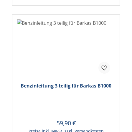
Benzinleitung 3 teilig für Barkas B1000
59,90 €
Regulärer Preis:
In den Warenkorb
Preise inkl. MwSt. zzgl. Versandkosten