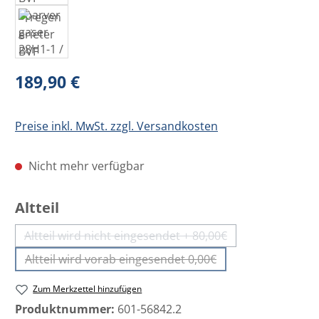
Regulärer Preis:
189,90 €
Preise inkl. MwSt. zzgl. Versandkosten
Nicht mehr verfügbar
auswählen
Altteil
Altteil wird nicht eingesendet + 80,00€
(Diese Option ist zurzeit nicht verfügbar.
Altteil wird vorab eingesendet 0,00€
(Diese Option ist zurzeit nicht verfügbar.)
Zum Merkzettel hinzufügen
Produktnummer:
601-56842.2