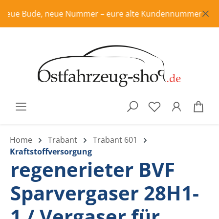
Zum Hauptinhalt springen
eue Bude, neue Nummer – eure alte Kundennummer ist in Ren
War
Home
Trabant
Trabant 601
Kraftstoffversorgung
regenerieter BVF
Sparvergaser 28H1-
1 / Vergaser für