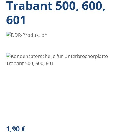
Trabant 500, 600,
601
Bildergalerie überspringen
Regulärer Preis:
1,90 €