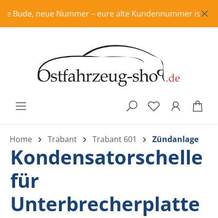
Zum Hauptinhalt springen
e Bude, neue Nummer – eure alte Kundennummer ist in Rente,
War
Home
Trabant
Trabant 601
Zündanlage
Kondensatorschelle
für
Unterbrecherplatte